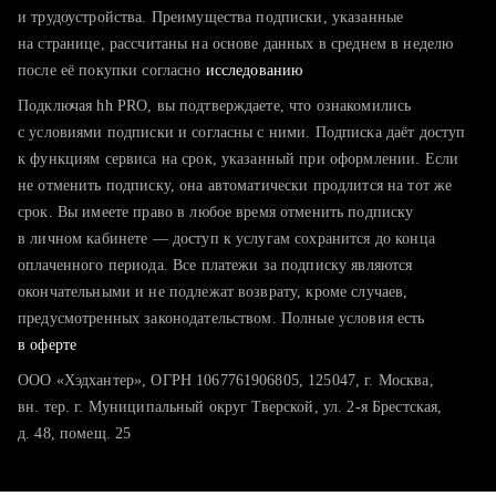
тратите много времени на поиск и вручную поднимаете
и трудоустройства. Преимущества подписки, указанные
резюме
на странице, рассчитаны на основе данных в среднем в неделю
после её покупки согласно
хотите сравнить себя с конкурентами и оценить шансы
исследованию
Подключая hh PRO, вы подтверждаете, что ознакомились
с условиями подписки и согласны с ними. Подписка даёт доступ
к функциям сервиса на срок, указанный при оформлении. Если
не отменить подписку, она автоматически продлится на тот же
срок. Вы имеете право в любое время отменить подписку
в личном кабинете — доступ к услугам сохранится до конца
оплаченного периода. Все платежи за подписку являются
окончательными и не подлежат возврату, кроме случаев,
предусмотренных законодательством. Полные условия есть
в оферте
ООО «Хэдхантер», ОГРН 1067761906805, 125047, г. Москва,
вн. тер. г. Муниципальный округ Тверской, ул. 2-я Брестская,
д. 48, помещ. 25