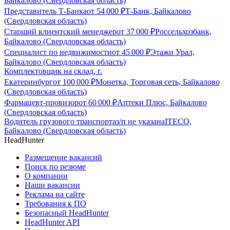
Байкалово (Свердловская область)
Представитель Т-Банка
от
54 000
₽
Т-Банк, Байкалово
(Свердловская область)
Старший клиентский менеджер
от
37 000
₽
Россельхозбанк,
Байкалово (Свердловская область)
Специалист по недвижимости
от
45 000
₽
Этажи Урал,
Байкалово (Свердловская область)
Комплектовщик на склад, г.
Екатеринбург
от
100 000
₽
Монетка, Торговая сеть, Байкалово
(Свердловская область)
Фармацевт-провизор
от
60 000
₽
Аптеки Плюс, Байкалово
(Свердловская область)
Водитель грузового транспорта
з/п не указана
ITECO,
Байкалово (Свердловская область)
HeadHunter
Размещение вакансий
Поиск по резюме
О компании
Наши вакансии
Реклама на сайте
Требования к ПО
Безопасный HeadHunter
HeadHunter API