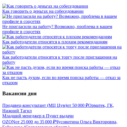
Как говорить о деньгах на собеседовании
Не пригласили на работу? Возможно, проблема в вашем
профиле в соцсетях
Как работодатели относятся к плохим рекомендациям
Как работодатели относятся к торгу после приглашения на
работу
Как не пасть духом, если во время поиска работы — отказ за
отказом
Вакансии дня
Продавец-консультант (МЦ Цум)
от
50 000
₽
Орматек, ГК,
Нижний Тагил
Младший менеджер в Пункт выдачи
OZON
от
25 000
до
35 000
₽
Чусовитина Ольга Викторовна,