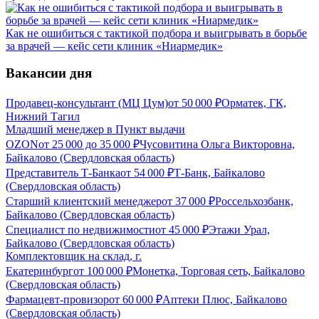
Как не ошибиться с тактикой подбора и выигрывать в борьбе
за врачей — кейс сети клиник «Ниармедик»
Вакансии дня
Продавец-консультант (МЦ Цум)
от
50 000
₽
Орматек, ГК,
Нижний Тагил
Младший менеджер в Пункт выдачи
OZON
от
25 000
до
35 000
₽
Чусовитина Ольга Викторовна,
Байкалово (Свердловская область)
Представитель Т-Банка
от
54 000
₽
Т-Банк, Байкалово
(Свердловская область)
Старший клиентский менеджер
от
37 000
₽
Россельхозбанк,
Байкалово (Свердловская область)
Специалист по недвижимости
от
45 000
₽
Этажи Урал,
Байкалово (Свердловская область)
Комплектовщик на склад, г.
Екатеринбург
от
100 000
₽
Монетка, Торговая сеть, Байкалово
(Свердловская область)
Фармацевт-провизор
от
60 000
₽
Аптеки Плюс, Байкалово
(Свердловская область)