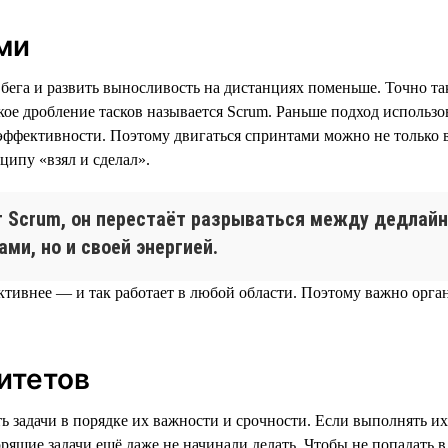
ми
бега и развить выносливость на дистанциях поменьше. Точно так
ое дробление тасков называется Scrum. Раньше подход использов
й эффективности. Поэтому двигаться спринтами можно не только 
ципу «взял и сделал».
т Scrum, он перестаёт разрываться между дедлайн
ами, но и своей энергией.
тивнее — и так работает в любой области. Поэтому важно орган
итетов
ь задачи в порядке их важности и срочности. Если выполнять их
орящие задачи ещё даже не начинали делать. Чтобы не попадать 