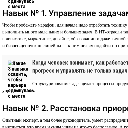
Навык № 1. Управление задача
Чтобы пробежать марафон, для начала надо отработать технику 
выполнить много маленьких и больших задач. В ИТ-отрасли так
в логистике, маркетинге, дизайне, образовании и даже лично
и бизнес-цепочек не линейны — к ним нельзя подойти по прин
Когда человек понимает, как работае
прогресс и управлять не только задач
Структурирование задач делает процессы продук
управляли вами.
Навык № 2. Расстановка приор
Опытный эксперт, а тем более руководитель, умеет распределит
выясниться, что время и силы ушли на что-то бесполезное. А г