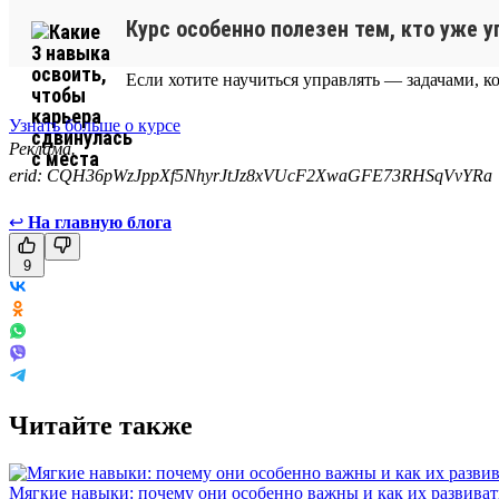
Курс особенно полезен тем, кто уже 
Если хотите научиться управлять — задачами, к
Узнать больше о курсе
Реклама.
erid: CQH36pWzJppXf5NhyrJtJz8xVUcF2XwaGFE73RHSqVvYRa
↩
На главную блога
9
Читайте также
Мягкие навыки: почему они особенно важны и как их развиват