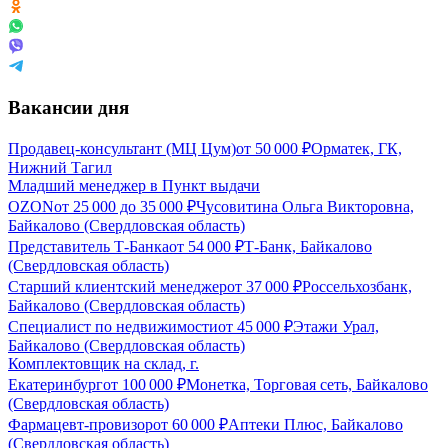
Вакансии дня
Продавец-консультант (МЦ Цум)
от
50 000
₽
Орматек, ГК,
Нижний Тагил
Младший менеджер в Пункт выдачи
OZON
от
25 000
до
35 000
₽
Чусовитина Ольга Викторовна,
Байкалово (Свердловская область)
Представитель Т-Банка
от
54 000
₽
Т-Банк, Байкалово
(Свердловская область)
Старший клиентский менеджер
от
37 000
₽
Россельхозбанк,
Байкалово (Свердловская область)
Специалист по недвижимости
от
45 000
₽
Этажи Урал,
Байкалово (Свердловская область)
Комплектовщик на склад, г.
Екатеринбург
от
100 000
₽
Монетка, Торговая сеть, Байкалово
(Свердловская область)
Фармацевт-провизор
от
60 000
₽
Аптеки Плюс, Байкалово
(Свердловская область)