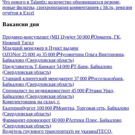
Что нового в Talantix: количество обновившихся резюме,
новые фильтры, синхронизация комментариев с hh.ru, ревизия
отчётов в Excel
Вакансии дня
Продавец-консультант (МЦ Цум)
от
50 000
₽
Орматек, ГК,
Нижний Тагил
Младший менеджер в Пункт выдачи
OZON
от
25 000
до
35 000
₽
Чусовитина Ольга Викторовна,
Байкалово (Свердловская область)
Представитель Т-Банка
от
54 000
₽
Т-Банк, Байкалово
(Свердловская область)
Старший клиентский менеджер
от
37 000
₽
Россельхозбанк,
Байкалово (Свердловская область)
Специалист по недвижимости
от
45 000
₽
Этажи Урал,
Байкалово (Свердловская область)
Комплектовщик на склад, г.
Екатеринбург
от
100 000
₽
Монетка, Торговая сеть, Байкалово
(Свердловская область)
Фармацевт-провизор
от
60 000
₽
Аптеки Плюс, Байкалово
(Свердловская область)
Водитель грузового транспорта
з/п не указана
ITECO,