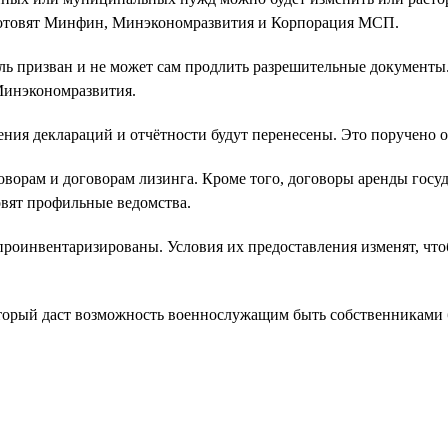
 готовят Минфин, Минэкономразвития и Корпорация МСП.
ль призван и не может сам продлить разрешительные документ
Минэкономразвития.
ения деклараций и отчётности будут перенесены. Это поручено
оворам и договорам лизинга. Кроме того, договоры аренды гос
овят профильные ведомства.
проинвентаризированы. Условия их предоставления изменят, чт
который даст возможность военнослужащим быть собственниками 