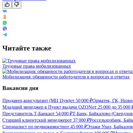
Читайте также
Трудовые права мобилизованных
Мобилизация: обязанности работодателя в вопросах и ответах
Вакансии дня
Продавец-консультант (МЦ Цум)
от
50 000
₽
Орматек, ГК, Нижн
Младший менеджер в Пункт выдачи OZON
от
25 000
до
35 000
Представитель Т-Банка
от
54 000
₽
Т-Банк, Байкалово (Свердлов
Старший клиентский менеджер
от
37 000
₽
Россельхозбанк, Бай
Специалист по недвижимости
от
45 000
₽
Этажи Урал, Байкалов