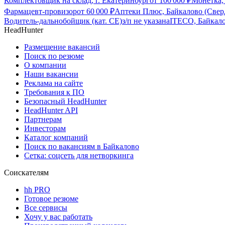
Комплектовщик на склад, г. Екатеринбург
от
100 000
₽
Монетка, 
Фармацевт-провизор
от
60 000
₽
Аптеки Плюс, Байкалово (Сверд
Водитель-дальнобойщик (кат. CE)
з/п не указана
ITECO, Байкало
HeadHunter
Размещение вакансий
Поиск по резюме
О компании
Наши вакансии
Реклама на сайте
Требования к ПО
Безопасный HeadHunter
HeadHunter API
Партнерам
Инвесторам
Каталог компаний
Поиск по вакансиям в Байкалово
Сетка: соцсеть для нетворкинга
Соискателям
hh PRO
Готовое резюме
Все сервисы
Хочу у вас работать