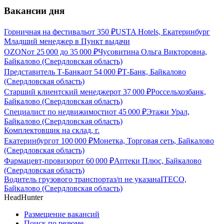
Вакансии дня
Горничная на фестиваль
от
350
₽
USTA Hotels, Екатеринбург
Младший менеджер в Пункт выдачи
OZON
от
25 000
до
35 000
₽
Чусовитина Ольга Викторовна,
Байкалово (Свердловская область)
Представитель Т-Банка
от
54 000
₽
Т-Банк, Байкалово
(Свердловская область)
Старший клиентский менеджер
от
37 000
₽
Россельхозбанк,
Байкалово (Свердловская область)
Специалист по недвижимости
от
45 000
₽
Этажи Урал,
Байкалово (Свердловская область)
Комплектовщик на склад, г.
Екатеринбург
от
100 000
₽
Монетка, Торговая сеть, Байкалово
(Свердловская область)
Фармацевт-провизор
от
60 000
₽
Аптеки Плюс, Байкалово
(Свердловская область)
Водитель грузового транспорта
з/п не указана
ITECO,
Байкалово (Свердловская область)
HeadHunter
Размещение вакансий
Поиск по резюме