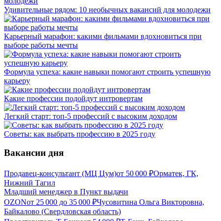
Удивительные рядом: 10 необычных вакансий для молодежи
Карьерный марафон: какими фильмами вдохновиться при
выборе работы мечты
Формула успеха: какие навыки помогают строить успешную
карьеру
Какие профессии подойдут интровертам
Легкий старт: топ-5 профессий с высоким доходом
Советы: как выбрать профессию в 2025 году
Вакансии дня
Продавец-консультант (МЦ Цум)
от
50 000
₽
Орматек, ГК,
Нижний Тагил
Младший менеджер в Пункт выдачи
OZON
от
25 000
до
35 000
₽
Чусовитина Ольга Викторовна,
Байкалово (Свердловская область)