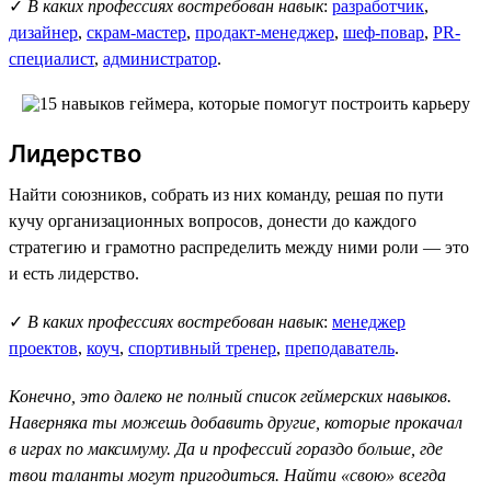
✓
В каких профессиях востребован навык
:
разработчик
,
дизайнер
,
скрам-мастер
,
продакт-менеджер
,
шеф-повар
,
PR-
специалист
,
администратор
.
Лидерство
Найти союзников, собрать из них команду, решая по пути
кучу организационных вопросов, донести до каждого
стратегию и грамотно распределить между ними роли — это
и есть лидерство.
✓
В каких профессиях востребован навык
:
менеджер
проектов
,
коуч
,
спортивный тренер
,
преподаватель
.
Конечно, это далеко не полный список геймерских навыков.
Наверняка ты можешь добавить другие, которые прокачал
в играх по максимуму. Да и профессий гораздо больше, где
твои таланты могут пригодиться. Найти «свою» всегда