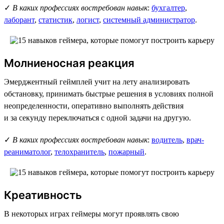
✓
В каких профессиях востребован навык
:
бухгалтер
,
лаборант
,
статистик
,
логист
,
системный администратор
.
Молниеносная реакция
Эмерджентный геймплей учит на лету анализировать
обстановку, принимать быстрые решения в условиях полной
неопределенности, оперативно выполнять действия
и за секунду переключаться с одной задачи на другую.
✓
В каких профессиях востребован навык
:
водитель
,
врач-
реаниматолог
,
телохранитель
,
пожарный
.
Креативность
В некоторых играх геймеры могут проявлять свою