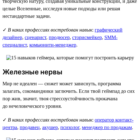
творческую натуру, создавая уникальные конструкции, и даже
целые Вселенные, исследуя новые подходы или решая
нестандартные задачи.
✓
В каких профессиях востребован навык
:
графический
дизайнер
,
сценарист
,
продюсер
,
сторисмейкер
,
SMM-
специалист
,
комьюнити-менеджер
.
Железные нервы
Мир не идеален — сюжет может зависнуть, программа
залагать, сокомандники заглючить. Если твой геймпад до сих
пор жив, значит, твоя стрессоустойчивость прокачана
до нечеловеческого уровня.
✓
В каких профессиях востребован навык
:
оператор контакт-
центра
,
продавец
,
акушер
,
психолог
,
менеджер по продажам
.