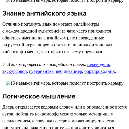
Знание английского языка
Отлично подтянуть язык помогают онлайн-игры
с международной аудиторией (в чате часто приходится
общаться именно на английском), не переведенные
на русский игры, видео и статьи о новинках и топовых
киберспортсменах, у которых есть чему поучиться.
✓
В каких профессиях востребован навык
:
переводчик
,
экскурсовод
,
гувернантка
,
веб-дизайнер
,
бортпроводник
.
Логическое мышление
Дверь открывается кодовым словом или в определенное время
суток, победить некроморфа можно только методичным
расчленением, а ловушка со стрелами активируется, если
наступить на нажимную плиту — приходится двигаться