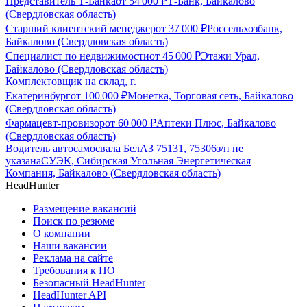
Представитель Т-Банка
от
54 000
₽
Т-Банк, Байкалово
(Свердловская область)
Старший клиентский менеджер
от
37 000
₽
Россельхозбанк,
Байкалово (Свердловская область)
Специалист по недвижимости
от
45 000
₽
Этажи Урал,
Байкалово (Свердловская область)
Комплектовщик на склад, г.
Екатеринбург
от
100 000
₽
Монетка, Торговая сеть, Байкалово
(Свердловская область)
Фармацевт-провизор
от
60 000
₽
Аптеки Плюс, Байкалово
(Свердловская область)
Водитель автосамосвала БелАЗ 75131, 75306
з/п не
указана
СУЭК, Сибирская Угольная Энергетическая
Компания, Байкалово (Свердловская область)
HeadHunter
Размещение вакансий
Поиск по резюме
О компании
Наши вакансии
Реклама на сайте
Требования к ПО
Безопасный HeadHunter
HeadHunter API