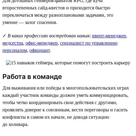
Для дотошных геймеров-фанатов RPG, где куча
второстепенных сайд-квестов и приходится быстро
переключаться между разноплановыми задачами, это
умение — залог спасения.
✓
В каких профессиях востребован навык
:
ивент-менеджер
,
медсестра
,
офис-менеджер
,
специалист по управлению
персоналом
,
официант
.
Работа в команде
Для выживания или победы в многопользовательских играх
каждый участник команды должен уметь коммуницировать,
чтобы четко координировать свои действия с другими,
проявлять доверие к союзникам, вести переговоры и гасить
конфликты в самом их начале, не доводя ситуацию
до холивара.