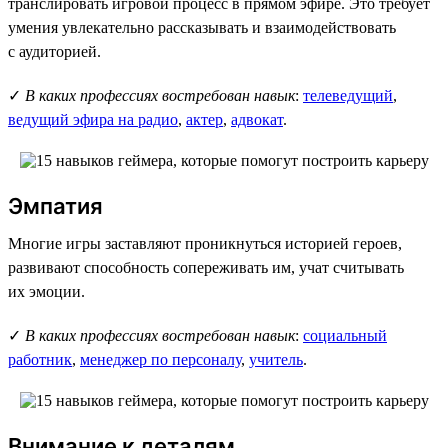
транслировать игровой процесс в прямом эфире. Это требует
умения увлекательно рассказывать и взаимодействовать
с аудиторией.
✓
В каких профессиях востребован навык
:
телеведущий
,
ведущий эфира на радио
,
актер
,
адвокат
.
Эмпатия
Многие игры заставляют проникнуться историей героев,
развивают способность сопереживать им, учат считывать
их эмоции.
✓
В каких профессиях востребован навык
:
социальный
работник
,
менеджер по персоналу
,
учитель
.
Внимание к деталям