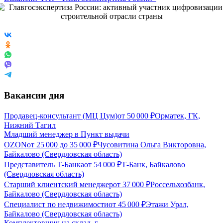
Вакансии дня
Продавец-консультант (МЦ Цум)
от
50 000
₽
Орматек, ГК,
Нижний Тагил
Младший менеджер в Пункт выдачи
OZON
от
25 000
до
35 000
₽
Чусовитина Ольга Викторовна,
Байкалово (Свердловская область)
Представитель Т-Банка
от
54 000
₽
Т-Банк, Байкалово
(Свердловская область)
Старший клиентский менеджер
от
37 000
₽
Россельхозбанк,
Байкалово (Свердловская область)
Специалист по недвижимости
от
45 000
₽
Этажи Урал,
Байкалово (Свердловская область)
Комплектовщик на склад, г.