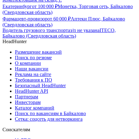
Екатеринбург
от
100 000
₽
Монетка, Торговая сеть, Байкалово
(Свердловская область)
Фармацевт-провизор
от
60 000
₽
Аптеки Плюс, Байкалово
(Свердловская область)
Водитель грузового транспорта
з/п не указана
ITECO,
Байкалово (Свердловская область)
HeadHunter
Размещение вакансий
Поиск по резюме
О компании
Наши вакансии
Реклама на сайте
Требования к ПО
Безопасный HeadHunter
HeadHunter API
Партнерам
Инвесторам
Каталог компаний
Поиск по вакансиям в Байкалово
Сетка: соцсеть для нетворкинга
Соискателям