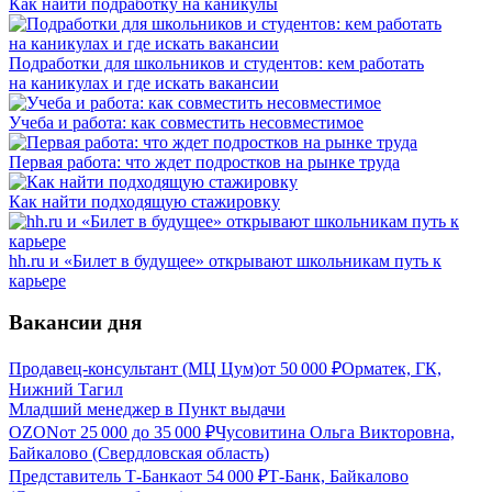
Как найти подработку на каникулы
Подработки для школьников и студентов: кем работать
на каникулах и где искать вакансии
Учеба и работа: как совместить несовместимое
Первая работа: что ждет подростков на рынке труда
Как найти подходящую стажировку
hh.ru и «Билет в будущее» открывают школьникам путь к
карьере
Вакансии дня
Продавец-консультант (МЦ Цум)
от
50 000
₽
Орматек, ГК,
Нижний Тагил
Младший менеджер в Пункт выдачи
OZON
от
25 000
до
35 000
₽
Чусовитина Ольга Викторовна,
Байкалово (Свердловская область)
Представитель Т-Банка
от
54 000
₽
Т-Банк, Байкалово