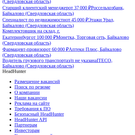
(Свердловская область)
Старший клиентский менеджер
от
37 000
₽
Россельхозбанк,
Байкалово (Свердловская область)
Специалист по недвижимости
от
45 000
₽
Этажи Урал,
Байкалово (Свердловская область)
Комплектовщик на склад, г.
Екатеринбург
от
100 000
₽
Монетка, Торговая сеть, Байкалово
(Свердловская область)
Фармацевт-провизор
от
60 000
₽
Аптеки Плюс, Байкалово
(Свердловская область)
Водитель грузового транспорта
з/п не указана
ITECO,
Байкалово (Свердловская область)
HeadHunter
Размещение вакансий
Поиск по резюме
О компании
Наши вакансии
Реклама на сайте
Требования к ПО
Безопасный HeadHunter
HeadHunter API
Партнерам
Инвесторам