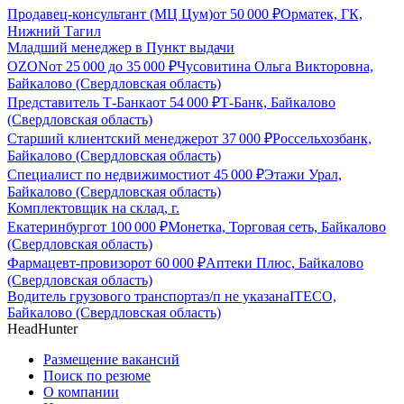
Продавец-консультант (МЦ Цум)
от
50 000
₽
Орматек, ГК,
Нижний Тагил
Младший менеджер в Пункт выдачи
OZON
от
25 000
до
35 000
₽
Чусовитина Ольга Викторовна,
Байкалово (Свердловская область)
Представитель Т-Банка
от
54 000
₽
Т-Банк, Байкалово
(Свердловская область)
Старший клиентский менеджер
от
37 000
₽
Россельхозбанк,
Байкалово (Свердловская область)
Специалист по недвижимости
от
45 000
₽
Этажи Урал,
Байкалово (Свердловская область)
Комплектовщик на склад, г.
Екатеринбург
от
100 000
₽
Монетка, Торговая сеть, Байкалово
(Свердловская область)
Фармацевт-провизор
от
60 000
₽
Аптеки Плюс, Байкалово
(Свердловская область)
Водитель грузового транспорта
з/п не указана
ITECO,
Байкалово (Свердловская область)
HeadHunter
Размещение вакансий
Поиск по резюме
О компании