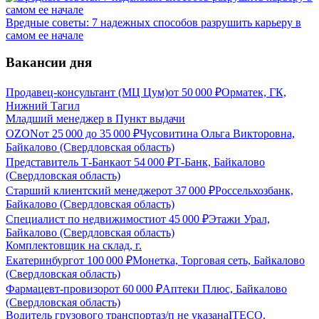
Вредные советы: 7 надежных способов разрушить карьеру в
самом ее начале
Вакансии дня
Продавец-консультант (МЦ Цум)
от
50 000
₽
Орматек, ГК,
Нижний Тагил
Младший менеджер в Пункт выдачи
OZON
от
25 000
до
35 000
₽
Чусовитина Ольга Викторовна,
Байкалово (Свердловская область)
Представитель Т-Банка
от
54 000
₽
Т-Банк, Байкалово
(Свердловская область)
Старший клиентский менеджер
от
37 000
₽
Россельхозбанк,
Байкалово (Свердловская область)
Специалист по недвижимости
от
45 000
₽
Этажи Урал,
Байкалово (Свердловская область)
Комплектовщик на склад, г.
Екатеринбург
от
100 000
₽
Монетка, Торговая сеть, Байкалово
(Свердловская область)
Фармацевт-провизор
от
60 000
₽
Аптеки Плюс, Байкалово
(Свердловская область)
Водитель грузового транспорта
з/п не указана
ITECO,