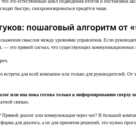
у что это естественный цикл подведения итогов и постановки а
сходят быстро, синхронизироваться придётся чаще.
стуков: пошаговый алгоритм от
искажения смыслов между уровнями управления. Если руководит
ает, — это прямой сигнал, что существующих коммуникационных 
реч.
о встреча для всей компании или только для руководителей. От 
алог или она пока готова только к информированию сверху в
атной связью.
Прямой диалог или коммуникация через чат? В большой компани
тформа для диалога, а не для принятия решений, это нужно прог