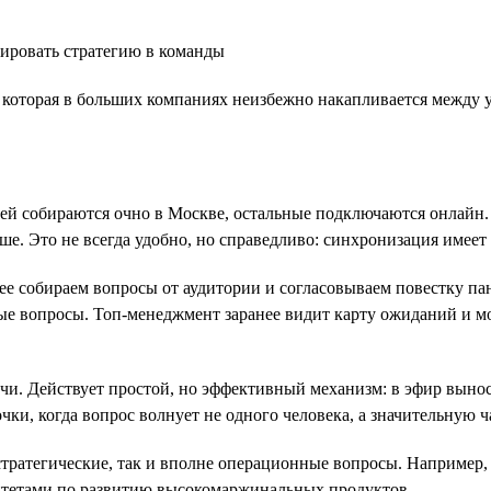
ировать стратегию в команды
и, которая в больших компаниях неизбежно накапливается между
й собираются очно в Москве, остальные подключаются онлайн. 
ше. Это не всегда удобно, но справедливо: синхронизация имеет 
нее собираем вопросы от аудитории и согласовываем повестку п
ые вопросы. Топ-менеджмент заранее видит карту ожиданий и мо
ечи. Действует простой, но эффективный механизм: в эфир вын
чки, когда вопрос волнует не одного человека, а значительную 
стратегические, так и вполне операционные вопросы. Например
итетами по развитию высокомаржинальных продуктов.