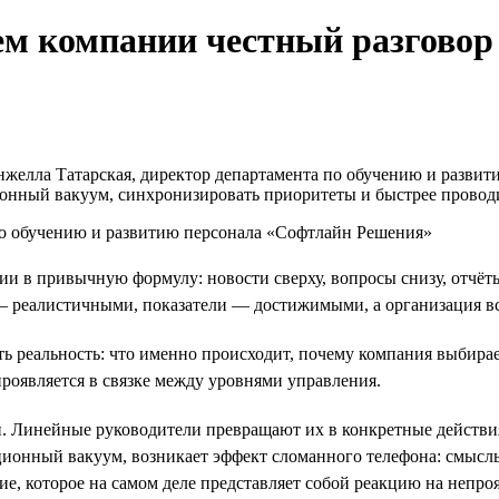
ачем компании честный разговор
нжелла Татарская, директор департамента по обучению и развит
онный вакуум, синхронизировать приоритеты и быстрее провод
 в привычную формулу: новости сверху, вопросы снизу, отчёты 
— реалистичными, показатели — достижимыми, а организация всё
ь реальность: что именно происходит, почему компания выбирае
проявляется в связке между уровнями управления.
. Линейные руководители превращают их в конкретные действия
ционный вакуум, возникает эффект сломанного телефона: смысл
ие, которое на самом деле представляет собой реакцию на непро