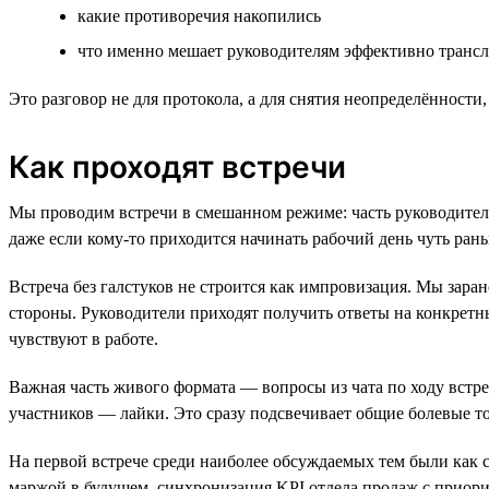
какие противоречия накопились
что именно мешает руководителям эффективно трансл
Это разговор не для протокола, а для снятия неопределённост
Как проходят встречи
Мы проводим встречи в смешанном режиме: часть руководителе
даже если кому-то приходится начинать рабочий день чуть рань
Встреча без галстуков не строится как импровизация. Мы зара
стороны. Руководители приходят получить ответы на конкретн
чувствуют в работе.
Важная часть живого формата — вопросы из чата по ходу встр
участников — лайки. Это сразу подсвечивает общие болевые то
На первой встрече среди наиболее обсуждаемых тем были как 
маржой в будущем, синхронизация KPI отдела продаж с приор