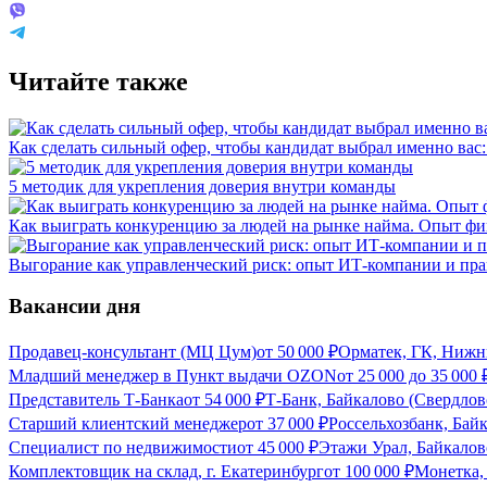
Читайте также
Как сделать сильный офер, чтобы кандидат выбрал именно вас
5 методик для укрепления доверия внутри команды
Как выиграть конкуренцию за людей на рынке найма. Опыт фи
Выгорание как управленческий риск: опыт ИТ-компании и пр
Вакансии дня
Продавец-консультант (МЦ Цум)
от
50 000
₽
Орматек, ГК, Нижн
Младший менеджер в Пункт выдачи OZON
от
25 000
до
35 000
Представитель Т-Банка
от
54 000
₽
Т-Банк, Байкалово (Свердлов
Старший клиентский менеджер
от
37 000
₽
Россельхозбанк, Бай
Специалист по недвижимости
от
45 000
₽
Этажи Урал, Байкалов
Комплектовщик на склад, г. Екатеринбург
от
100 000
₽
Монетка, 