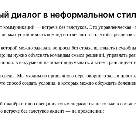
ый диалог в неформальном сти
т коммуникаций — встреча без галстуков. Это управленческая 
держат устойчивость команд и отвечают за то, чтобы реализовы
в которой можно задавать вопросы без страха выглядеть неудоб
р: им нужно объяснять командам смысл решений, управлять реак
опорой: в вакууме он начинает додумывать, а затем транслирует
й среды. Мы уходим из привычного переговорного зала в простра
 Это способ создать условия, в которых можно обсуждать болезн
й планёрки или совещания топ-менеджмента не только в составе 
 встрече без галстуков акцент — на прояснении: