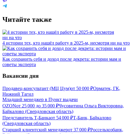
Читайте также
4 истории тех, кто нашёл работу в 2025-м, несмотря ни на что
Как сохранить себя и доход после декрета: истории мам и
советы эксперта
Вакансии дня
Продавец-консультант (МЦ Цум)
от
50 000
₽
Орматек, ГК,
Нижний Тагил
Младший менеджер в Пункт выдачи
OZON
от
25 000
до
35 000
₽
Чусовитина Ольга Викторовна,
Байкалово (Свердловская область)
Представитель Т-Банка
от
54 000
₽
Т-Банк, Байкалово
(Свердловская область)
Старший клиентский менеджер
от
37 000
₽
Россельхозбанк,