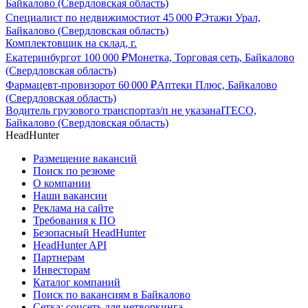
Байкалово (Свердловская область)
Специалист по недвижимости
от
45 000
₽
Этажи Урал,
Байкалово (Свердловская область)
Комплектовщик на склад, г.
Екатеринбург
от
100 000
₽
Монетка, Торговая сеть, Байкалово
(Свердловская область)
Фармацевт-провизор
от
60 000
₽
Аптеки Плюс, Байкалово
(Свердловская область)
Водитель грузового транспорта
з/п не указана
ITECO,
Байкалово (Свердловская область)
HeadHunter
Размещение вакансий
Поиск по резюме
О компании
Наши вакансии
Реклама на сайте
Требования к ПО
Безопасный HeadHunter
HeadHunter API
Партнерам
Инвесторам
Каталог компаний
Поиск по вакансиям в Байкалово
Сетка: соцсеть для нетворкинга