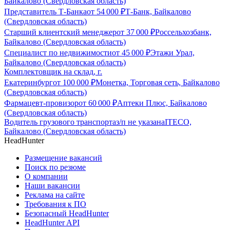
Байкалово (Свердловская область)
Представитель Т-Банка
от
54 000
₽
Т-Банк, Байкалово
(Свердловская область)
Старший клиентский менеджер
от
37 000
₽
Россельхозбанк,
Байкалово (Свердловская область)
Специалист по недвижимости
от
45 000
₽
Этажи Урал,
Байкалово (Свердловская область)
Комплектовщик на склад, г.
Екатеринбург
от
100 000
₽
Монетка, Торговая сеть, Байкалово
(Свердловская область)
Фармацевт-провизор
от
60 000
₽
Аптеки Плюс, Байкалово
(Свердловская область)
Водитель грузового транспорта
з/п не указана
ITECO,
Байкалово (Свердловская область)
HeadHunter
Размещение вакансий
Поиск по резюме
О компании
Наши вакансии
Реклама на сайте
Требования к ПО
Безопасный HeadHunter
HeadHunter API