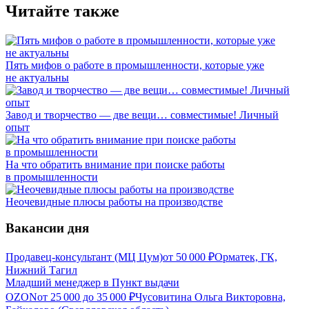
Читайте также
Пять мифов о работе в промышленности, которые уже
не актуальны
Завод и творчество — две вещи… совместимые! Личный
опыт
На что обратить внимание при поиске работы
в промышленности
Неочевидные плюсы работы на производстве
Вакансии дня
Продавец-консультант (МЦ Цум)
от
50 000
₽
Орматек, ГК,
Нижний Тагил
Младший менеджер в Пункт выдачи
OZON
от
25 000
до
35 000
₽
Чусовитина Ольга Викторовна,