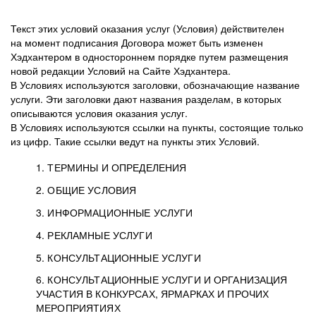
Текст этих условий оказания услуг (Условия) действителен
на момент подписания Договора может быть изменен
Хэдхантером в одностороннем порядке путем размещения
новой редакции Условий на Сайте Хэдхантера.
В Условиях используются заголовки, обозначающие название
услуги. Эти заголовки дают названия разделам, в которых
описываются условия оказания услуг.
В Условиях используются ссылки на пункты, состоящие только
из цифр. Такие ссылки ведут на пункты этих Условий.
1. ТЕРМИНЫ И ОПРЕДЕЛЕНИЯ
2. ОБЩИЕ УСЛОВИЯ
3. ИНФОРМАЦИОННЫЕ УСЛУГИ
1.1. Хэдхантер, или
Хэдхантер, ООО
4. РЕКЛАМНЫЕ УСЛУГИ
HeadHunter, или
«Хэдхантер», ИНН
2.1. Типы и статусы регистрации
5. КОНСУЛЬТАЦИОННЫЕ УСЛУГИ
Исполнитель
7718620740, адрес:
Типы регистрации
3.1. Предоставление доступа к базе данных
2.2. Активация услуг
6. КОНСУЛЬТАЦИОННЫЕ УСЛУГИ И ОРГАНИЗАЦИЯ
125047, г. Москва,
резюме с предложениями Соискателей
Описание и активация
УЧАСТИЯ В КОНКУРСАХ, ЯРМАРКАХ И ПРОЧИХ
2.1.1. Заказчику может быть присвоен один
4.0. Общие условия оказания рекламных услуг
внутригородская
о трудоустройстве с возможностью просмотра
МЕРОПРИЯТИЯХ
из Типов регистраций.
территория
4.0.1. Хэдхантер оказывает Заказчику услугу