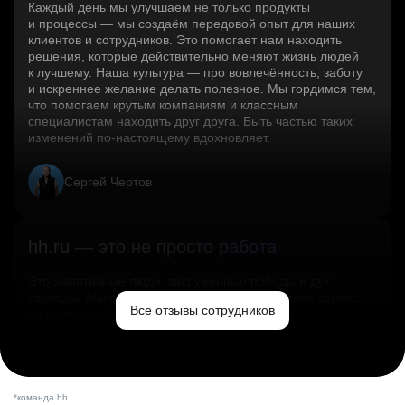
Каждый день мы улучшаем не только продукты
и процессы — мы создаём передовой опыт для наших
клиентов и сотрудников. Это помогает нам находить
решения, которые действительно меняют жизнь людей
к лучшему. Наша культура — про вовлечённость, заботу
и искреннее желание делать полезное. Мы гордимся тем,
что помогаем крутым компаниям и классным
специалистам находить друг друга. Быть частью таких
изменений по‑настоящему вдохновляет.
Сергей Чертов
hh.ru — это не просто работа
Это эмпатичные люди, заслуженные победы и дух
свободы. Мы помогаем миру и создаём лучший сервис
Все отзывы сотрудников
по поиску работы в стране.
Ольга Емельянова
*команда hh