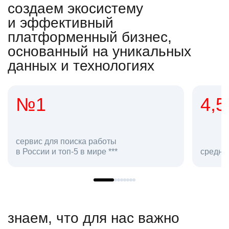
создаем экосистему
и эффективный
платформенный бизнес,
основанный на уникальных
данных и технологиях
4,5
2
сотр
средняя оценка hh.ru как работодателя **
в hh
знаем, что для нас важно