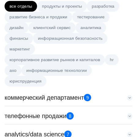
все отделы
продукты и проекты
разработка
развитие бизнеса и продажи
тестирование
дизайн
клиентский сервис
аналитика
финансы
информационная безопасность
маркетинг
корпоративное развитие рынков и капиталов
hr
axo
информационные технологии
юриспруденция
коммерческий департамент
9
Key Account Manager (EdTech)
телефонные продажи
8
HeadHunter::Коммерческий департамент
вчера
Менеджер по продажам в сегменте малого и среднего
analytics/data science
150000 ₽
7