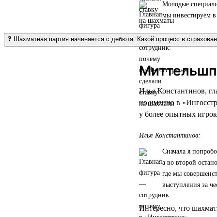
Молодые специалис
мы инвестируем в 
❓ Шахматная партия начинается с дебюта. Какой процесс в страхова
Миттельшпи
Илья Константинов, гл
но именно в «Ингосстр
у более опытных игрок
Илья Константинов:
Сначала я попробо
а во второй остан
где мы совершенс
выступления за че
Интересно, что шахмат