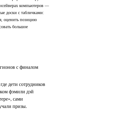
инсейверах компьютеров —
ые доски с табличками:
я, оценить позицию
совать большое
егионов с финалом
 где дети сотрудников
ском фэмили дэй
тере», сами
учали призы.