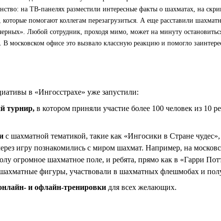
анство: на ТВ-панелях разместили интересные факты о шахматах, на скр
 которые помогают коллегам перезагрузиться. А еще расставили шахматн
 черных». Любой сотрудник, проходя мимо, может на минуту остановитьс
д. В московском офисе это вызвало классную реакцию и помогло заинтере
иативы в «Ингосстрахе» уже запустили:
й турнир,
в котором приняли участие более 100 человек из 10 р
и
с шахматной тематикой, такие как «Ингосики в Стране чудес»,
через игру познакомились с миром шахмат. Например, на москов
олу огромное шахматное поле, и ребята, прямо как в «Гарри Пот
 шахматные фигуры, участвовали в шахматных флешмобах и пол
онлайн- и офлайн-тренировки
для всех желающих.