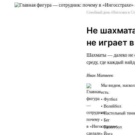
Семейный день «Ингосики в Ст
Не шахмата
не играет 
Шахматы — далеко не е
среду, где каждый найд
Иван Матвеев:
Мы видим, наскол
есть:
• Футбол
• Волейбол
• Настольный тен
• Бег
• Баскетбол
• Йога