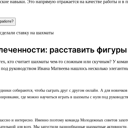
кие навыки. Это напрямую отражается на качестве работы и в 
 работе?
леченности: расставить фигуры
 тех, кто считает шахматы чем-то сложным или скучным? У ко
 под руководством Ивана Матвеева нашлось несколько элегантн
удники собираются, чтобы сыграть друг с другом онлайн. А для новичко
нировками, где можно научиться играть в шахматы с нуля под руководст
ассно и интересно. Именно поэтому команда Молодежных советов захотел
кательной для всех. Мы запустили разнообразные шахматные активности