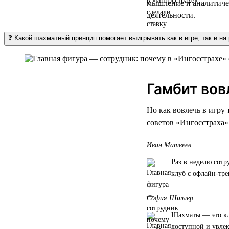
мышление и аналитичес
деятельности.
❓ Какой шахматный принцип помогает выигрывать как в игре, так и на
Гамбит вов
Но как вовлечь в игру
советов «Ингосстраха»
Иван Матвеев:
Раз в неделю сотр
клуб с офлайн-тре
София Шиллер:
Шахматы — это кл
доступной и увле