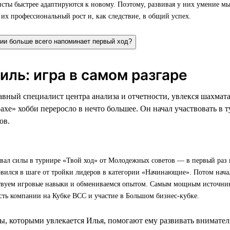
ты быстрее адаптируются к новому. Поэтому, развивая у них умение мы
их профессиональный рост и, как следствие, в общий успех.
нии больше всего напоминает первый ход?
ль: игра в самом разгаре
авный специалист центра анализа и отчетности, увлекся шахмат
ахе» хобби переросло в нечто большее. Он начал участвовать в т
ов.
вал силы в турнире «Твой ход» от Молодежных советов — в первый раз 
овился в шаге от тройки лидеров в категории «Начинающие». Потом начал
твуем игровые навыки и обмениваемся опытом. Самым мощным источни
сть компании на Кубке ВСС и участие в Большом бизнес-кубке.
ы, которыми увлекается Илья, помогают ему развивать вниматель