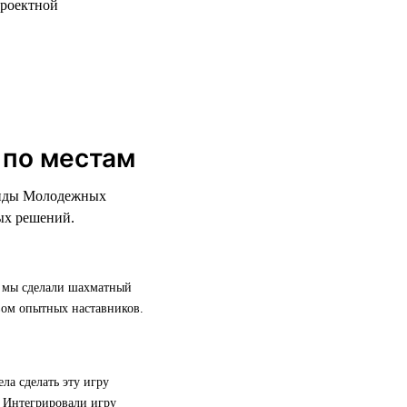
проектной
 по местам
манды Молодежных
ых решений.
в мы сделали шахматный
вом опытных наставников.
а сделать эту игру
. Интегрировали игру