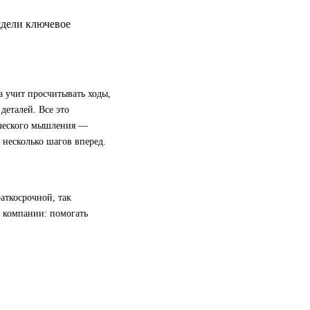
ядели ключевое
а учит просчитывать ходы,
деталей. Все это
ического мышления —
 несколько шагов вперед.
аткосрочной, так
й компании: помогать