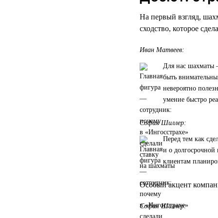
На первый взгляд, шах
сходство, которое сде
Иван Матвеев:
Для нас шахматы —
быть внимательным
невероятно полез
умение быстро реа
София Шиллер:
Перед тем как сде
и о долгосрочной 
клиентам планиро
Особый акцент компани
София Шиллер: