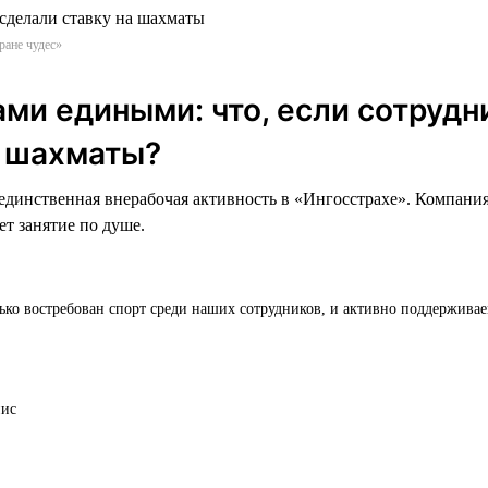
ране чудес»
ми едиными: что, если сотрудн
в шахматы?
динственная внерабочая активность в «Ингосстрахе». Компания
ет занятие по душе.
ько востребован спорт среди наших сотрудников, и активно поддержива
нис