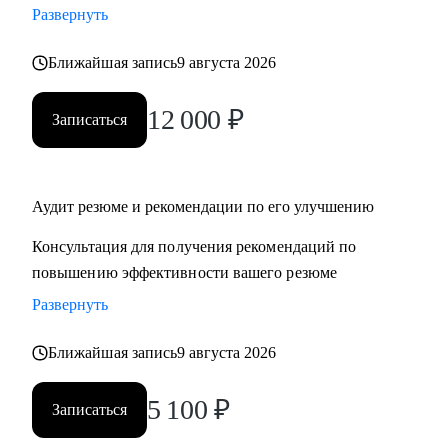
Развернуть
‌‌‌‌‌• избавиться от синдрома самозванца
‌‌‌‌‌• подготовиться к сложному увольнению, справиться со
Ближайшая запись
9 августа 2026
стрессом и выгоранием
12 000
₽
Записаться
Кому могу помочь:
Руководителям среднего и высшего звена
• PR и Маркетинг
• HR
Аудит резюме и рекомендации по его улучшению
• Административный блок
Консультация для получения рекомендаций по
• E-commerce
повышению эффективности вашего резюме
Развернуть
Обращаю внимание, что специализируюсь только на
российском рынке поиска работы.
Ближайшая запись
9 августа 2026
5 100
₽
Записаться