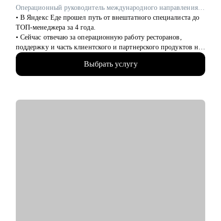
Операционный руководитель международного направления в Яндекс Еда / ex-Uber Eats
• В Яндекс Еде прошел путь от внештатного специалиста до
ТОП-менеджера за 4 года.
• Сейчас отвечаю за операционную работу ресторанов,
поддержку и часть клиентского и партнерского продуктов на
международных рынках. ex-Uber
Выбрать услугу
• Руковожу командой в 330+ человек
• Провел 300+ интервью
С чем помогу:
• Подготовка к отбору в компанию мечты (от поиска
вакансий, резюме до получения оффера)
• Составление индивидуального плана развития карьеры
• Аудит сильных и слабых сторон и навыков и составление
плана развитие
• Обратная связь на рабочий кейс (коммуникация с
коллегами, достижение целей, аудит процессов итд)
• Работа с командой, построение эффективных команд
Кому могу помочь:
Junior/Middle/Senior специалистам, Лидам команд и отделов,
CEO по направлениям: