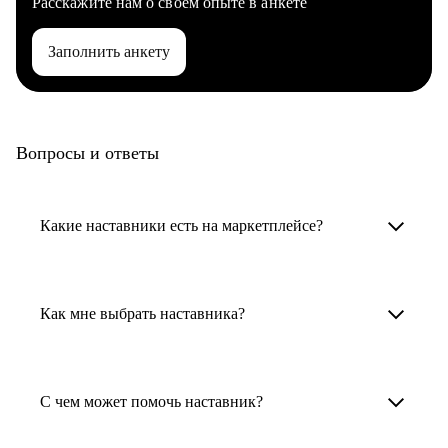
Расскажите нам о своем опыте в анкете
Заполнить анкету
Вопросы и ответы
Какие наставники есть на маркетплейсе?
Карьерные наставники — это HR-
специалисты, карьерные консультанты,
Как мне выбрать наставника?
психологи, резюмерайтеры и менторы.
Умный поиск поможет в три клика выбрать
Менторы работают в ИТ, дизайне, других
наставника для достижения вашей цели.
С чем может помочь наставник?
узкоспециализированных сферах. Они
помогут прокачать навыки, построить