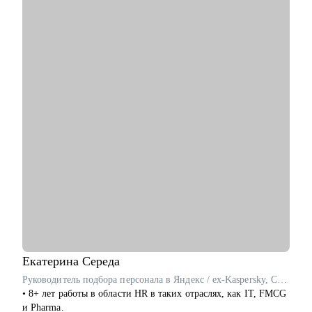
в Билайн
С чем помогу:
• Составить резюме, которое пройдет через ATS и
заинтересует рекрутера
• Подготовиться к техническому собеседованию и защите
тестового задания
• Выстроить карьерную траекторию от junior до lead позиций
• Прокачать hard skills: системный анализ, проектирование
API, интеграции, архитектура
• Освоить инструменты: BPMN, UML, SQL, Confluence, Jira
Кому могу помочь:
• Системным и бизнес-аналитикам всех уровней
• IT-специалистам, планирующим переход в аналитику
• Руководителям аналитических команд
Екатерина
Середа
Руководитель подбора персонала в Яндекс / ex-Kaspersky, Coca-Cola HBC
• 8+ лет работы в области HR в таких отраслях, как IT, FMCG
и Pharma.