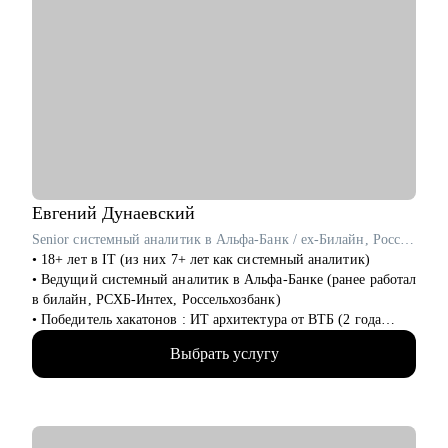
Евгений
Дунаевский
Senior системный аналитик в Альфа-Банк / ex-Билайн, Россельхозбанк
• 18+ лет в IT (из них 7+ лет как системный аналитик)
• Ведущий системный аналитик в Альфа-Банке (ранее работал
в билайн, РСХБ-Интех, Россельхозбанк)
• Победитель хакатонов : ИТ архитектура от ВТБ (2 года
подряд), IT_ONE CUP среди системных аналитиков
Выбрать услугу
• Разработал с нуля множество сервисов и систем интеграции
в крупнейших компаниях
• Провел 200+ собеседований и вырастил 20+ junior-
аналитиков до middle/senior уровня
• Составил авторский курс по SQL для системных аналитиков