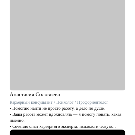
• Консультация по карьерному треку, росту внутри крупных
организаций.
• Диагностика навыков, составление индивидуального плана
развития (PDP).
• Проведение тестового собеседования.
Кому могу помочь:
• Начинающим специалистам, которые только начинают свой
путь в IT и Product Managment.
• Product Manager, Product Owner, BizDev, Project Manager (от
Junior до Lead).
• Руководителям смежных подразделений.
Анастасия
Соловьева
Карьерный консультант / Психолог / Профориентолог
• Помогаю найти не просто работу, а дело по душе.
• Ваша работа может вдохновлять — я помогу понять, какая
именно.
• Сочетаю опыт карьерного эксперта, психологическую
глубину и стратегическое мышление.