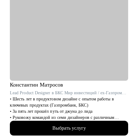
продаж.
Константин
Матросов
Lead Product Designer в БКС Мир инвестиций / ex-Газпромбанк
• Шесть лет в продуктовом дизайне с опытом работы в
ключевых продуктах (Газпромбанк, БКС)
• За пять лет прошёл путь от джуна до лида
• Руковожу командой из семи дизайнеров с различным
опытом
Выбрать услугу
• Являюсь ментором в школе дизайна UPROCK
• За последний год провел 200+ собеседований