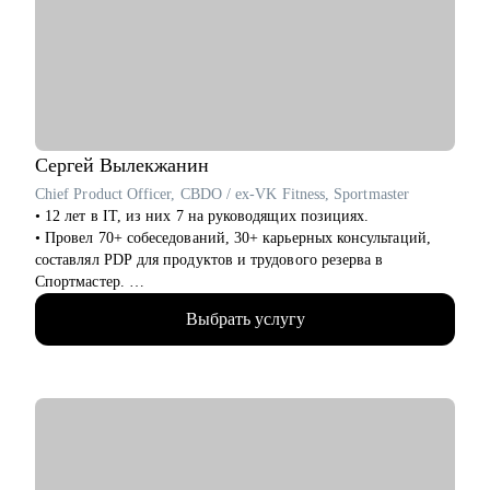
• Продуктовый менеджмент
• Проектный офис
• Продажи и развитие бизнеса / обслуживание клиентов
• Поддержка
• Customer Experience
• Операции
Сергей
Вылекжанин
Chief Product Officer, CBDO / ex-VK Fitness, Sportmaster
• 12 лет в IT, из них 7 на руководящих позициях.
• Провел 70+ собеседований, 30+ карьерных консультаций,
составлял PDP для продуктов и трудового резерва в
Спортмастер.
• В Спортмастер с 0 выстроил экосистему сервисов до оборота
Выбрать услугу
ХХ млрд руб., MAU до X млн пользователей.
• В VK отвечал за направления VK Fitness - XX млн MAU
(стратегия, монетизация, партнерства).
• Опыт руководства кросс-функциональными командами 50+
человек.
С чем помогу:
• Аудит текущего резюме, помощь в создании нового.