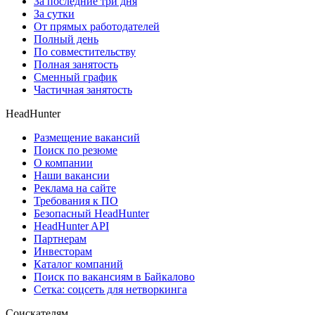
За последние три дня
За сутки
От прямых работодателей
Полный день
По совместительству
Полная занятость
Сменный график
Частичная занятость
HeadHunter
Размещение вакансий
Поиск по резюме
О компании
Наши вакансии
Реклама на сайте
Требования к ПО
Безопасный HeadHunter
HeadHunter API
Партнерам
Инвесторам
Каталог компаний
Поиск по вакансиям в Байкалово
Сетка: соцсеть для нетворкинга
Соискателям