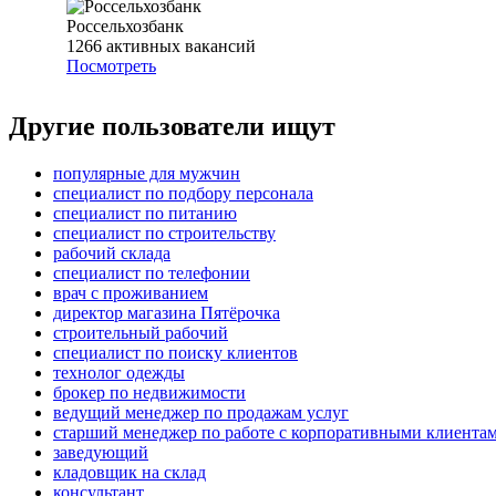
Россельхозбанк
1266
активных вакансий
Посмотреть
Другие пользователи ищут
популярные для мужчин
специалист по подбору персонала
специалист по питанию
специалист по строительству
рабочий склада
специалист по телефонии
врач с проживанием
директор магазина Пятёрочка
строительный рабочий
специалист по поиску клиентов
технолог одежды
брокер по недвижимости
ведущий менеджер по продажам услуг
старший менеджер по работе с корпоративными клиента
заведующий
кладовщик на склад
консультант