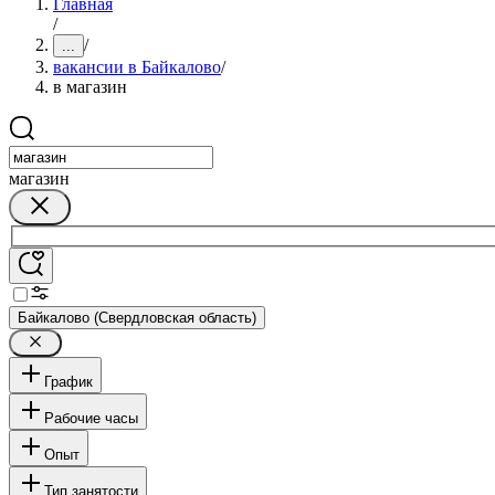
Главная
/
/
...
вакансии в Байкалово
/
в магазин
магазин
Байкалово (Свердловская область)
График
Рабочие часы
Опыт
Тип занятости