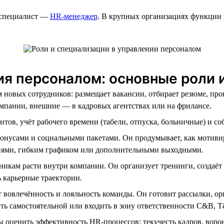
 специалист —
HR-менеджер
. В крупных организациях функции 
ния персоналом: основные роли
 новых сотрудников: размещает вакансии, отбирает резюме, про
омпании, внешние — в кадровых агентствах или на фрилансе.
тов, учёт рабочего времени (табели, отпуска, больничные) и со
бонусами и социальными пакетами. Он продумывает, как мотиви
ями, гибким графиком или дополнительными выходными.
никам расти внутри компании. Он организует тренинги, создаёт
 карьерные траектории.
вовлечённость и лояльность команды. Он готовит рассылки, ор
ыть самостоятельной или входить в зону ответственности C&B, 
 оценить эффективность HR-процессов: текучесть кадров, ворон