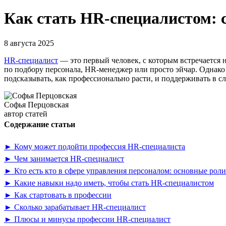
Как стать HR-специалистом: с
8 августа 2025
HR-специалист
— это первый человек, с которым встречается 
по подбору персонала, HR-менеджер или просто эйчар. Однако
подсказывать, как профессионально расти, и поддерживать в с
Софья Перцовская
автор статей
Содержание статьи
► Кому может подойти профессия HR-специалиста
► Чем занимается HR-специалист
► Кто есть кто в сфере управления персоналом: основные рол
► Какие навыки надо иметь, чтобы стать HR-специалистом
► Как стартовать в профессии
► Сколько зарабатывает HR-специалист
► Плюсы и минусы профессии HR-специалист