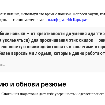
ал заявление, используй это время с пользой. Попроси задачи, к
формы — с этим может помочь
платформа «hh Карьера»
.
ибкие навыки — от креативности до умения адапти
 увольняться) для прокачивания этих скилов — он
чень советую взаимодействовать с коллегами старш
олее взрослыми людьми, которые давно работают
ЭЛЬ»
нию и обнови резюме
. Спокойная подготовка даст тебе уверенность и сделает процес