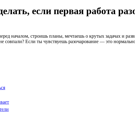
делать, если первая работа ра
ред началом, строишь планы, мечтаешь о крутых задачах и разви
 не совпали? Если ты чувствуешь разочарование — это нормально.
ься
вает
тели