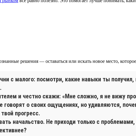
за рынком
всё равно полезно. Это помогает лучше понимать, какие
ознанные решения — оставаться или искать новое место, которое
ачни с малого: посмотри, какие навыки ты получил
.
телем и честно скажи: «Мне сложно, я не вижу про
 говорят о своих ощущениях, но удивляются, почем
 твой прогресс.
вать начальство. Не приходи только с проблемами,
ективнее?