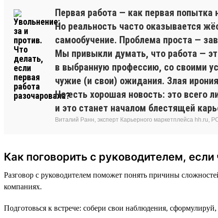
Первая работа — как первая попытка н
Но реальность часто оказывается жёс
самообучение. Проблема проста — з
Мы привыкли думать, что работа — эт
в выбранную профессию, со своими у
чужие (и свои) ожидания. Злая ирония
Но есть хорошая новость: это всего л
и это станет началом блестящей карь
Виталий Ранн, эксперт Карьерного маркетплейса hh.ru, PO в
Как поговорить с руководителем, если 
Разговор с руководителем поможет понять причины сложностей
компаниях.
Подготовься к встрече: собери свои наблюдения, сформулируй, 