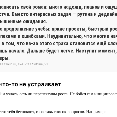
аписать свой роман: много надежд, планов и ощущен
тче. Вместо интересных задач — рутина и дедлайн
авышенные ожидания.
о продолжение учёбы: яркие проекты, быстрый рос
спехами и ошибками. Неудивительно, что многие н
 в том, что из-за этого страха становится ещё сл
ишь начало. Дальше будет легче. Наступит момент,
еры.
 Cloud.ru, ex-CPO в Softline, VK
что-то не устраивает
 и узнать, есть ли перспективы роста. Не бойся сам иницииров
что тебя беспокоит, и составь список вопросов. Например: