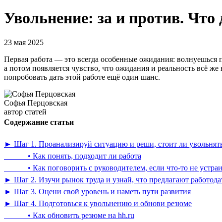
Увольнение: за и против. Что 
23 мая 2025
Первая работа — это всегда особенные ожидания: волнуешься пе
а потом появляется чувство, что ожидания и реальность всё же
попробовать дать этой работе ещё один шанс.
Софья Перцовская
автор статей
Содержание статьи
► Шаг 1. Проанализируй ситуацию и реши, стоит ли увольнят
• Как понять, подходит ли работа
• Как поговорить с руководителем, если что-то не устраи
► Шаг 2. Изучи рынок труда и узнай, что предлагают работода
► Шаг 3. Оцени свой уровень и наметь пути развития
► Шаг 4. Подготовься к увольнению и обнови резюме
• Как обновить резюме на hh.ru