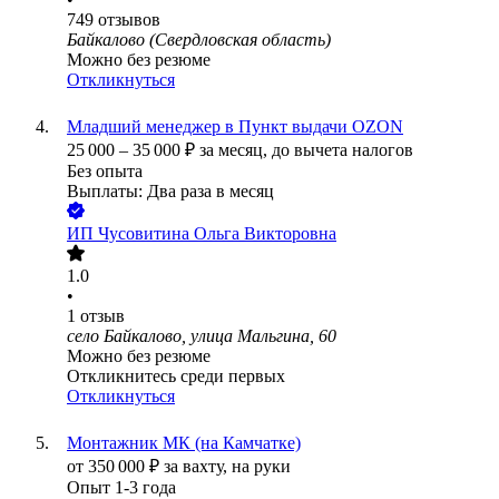
749
отзывов
Байкалово (Свердловская область)
Можно без резюме
Откликнуться
Младший менеджер в Пункт выдачи OZON
25 000
–
35 000
₽
за месяц,
до вычета налогов
Без опыта
Выплаты: Два раза в месяц
ИП
Чусовитина Ольга Викторовна
1.0
•
1
отзыв
село Байкалово, улица Мальгина, 60
Можно без резюме
Откликнитесь среди первых
Откликнуться
Монтажник МК (на Камчатке)
от
350 000
₽
за вахту,
на руки
Опыт 1-3 года