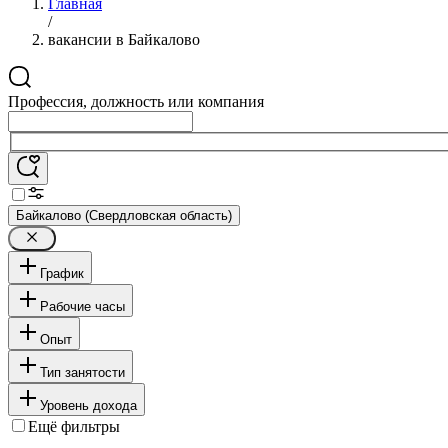
Главная
/
вакансии в Байкалово
Профессия, должность или компания
Байкалово (Свердловская область)
График
Рабочие часы
Опыт
Тип занятости
Уровень дохода
Ещё фильтры