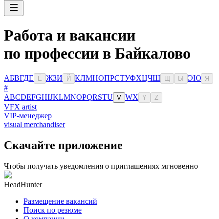
Работа и вакансии
по профессии в Байкалово
А
Б
В
Г
Д
Е
Ж
З
И
К
Л
М
Н
О
П
Р
С
Т
У
Ф
Х
Ц
Ч
Ш
Э
Ю
Ё
Й
Щ
Ы
Я
#
A
B
C
D
E
F
G
H
I
J
K
L
M
N
O
P
Q
R
S
T
U
W
X
V
Y
Z
VFX artist
VIP-менеджер
visual merchandiser
Скачайте приложение
Чтобы получать уведомления о приглашениях мгновенно
HeadHunter
Размещение вакансий
Поиск по резюме
О компании