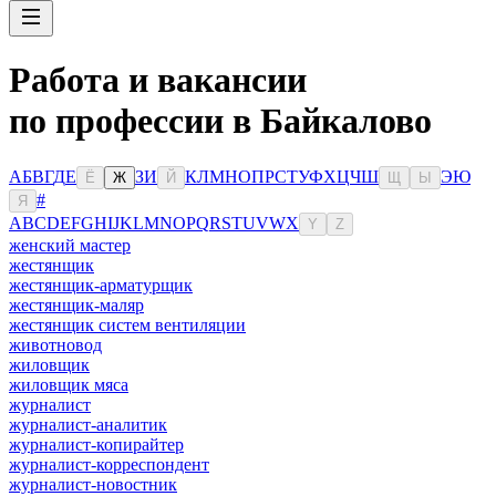
Работа и вакансии
по профессии в Байкалово
А
Б
В
Г
Д
Е
З
И
К
Л
М
Н
О
П
Р
С
Т
У
Ф
Х
Ц
Ч
Ш
Э
Ю
Ё
Ж
Й
Щ
Ы
#
Я
A
B
C
D
E
F
G
H
I
J
K
L
M
N
O
P
Q
R
S
T
U
V
W
X
Y
Z
женский мастер
жестянщик
жестянщик-арматурщик
жестянщик-маляр
жестянщик систем вентиляции
животновод
жиловщик
жиловщик мяса
журналист
журналист-аналитик
журналист-копирайтер
журналист-корреспондент
журналист-новостник