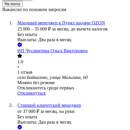
На почту
Вакансии по похожим запросам
Младший менеджер в Пункт выдачи OZON
25 000
–
35 000
₽
за месяц,
до вычета налогов
Без опыта
Выплаты: Два раза в месяц
ИП
Чусовитина Ольга Викторовна
1.0
•
1
отзыв
село Байкалово, улица Мальгина, 60
Можно без резюме
Откликнитесь среди первых
Откликнуться
Старший клиентский менеджер
от
37 000
₽
за месяц,
на руки
Без опыта
Выплаты: Два раза в месяц