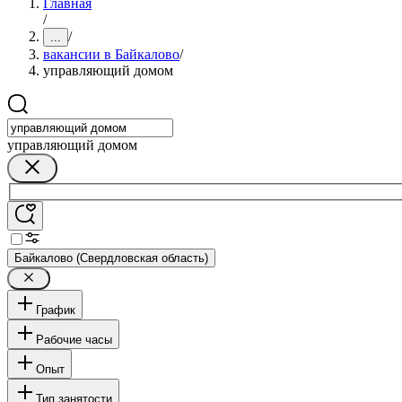
Главная
/
/
...
вакансии в Байкалово
/
управляющий домом
управляющий домом
Байкалово (Свердловская область)
График
Рабочие часы
Опыт
Тип занятости