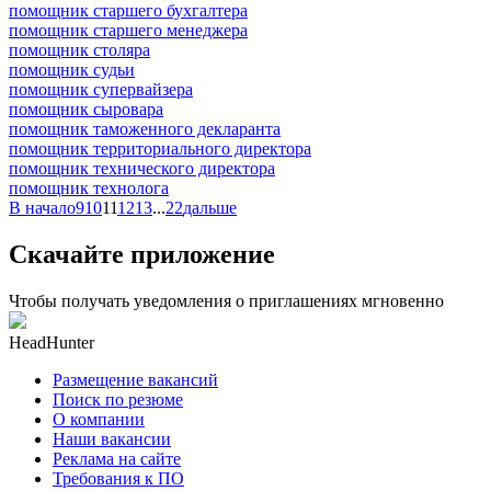
помощник старшего бухгалтера
помощник старшего менеджера
помощник столяра
помощник судьи
помощник супервайзера
помощник сыровара
помощник таможенного декларанта
помощник территориального директора
помощник технического директора
помощник технолога
В начало
9
10
11
12
13
...
22
дальше
Скачайте приложение
Чтобы получать уведомления о приглашениях мгновенно
HeadHunter
Размещение вакансий
Поиск по резюме
О компании
Наши вакансии
Реклама на сайте
Требования к ПО