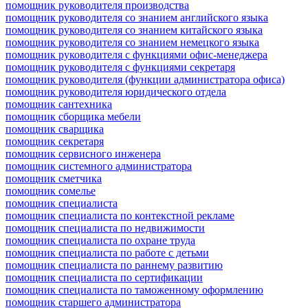
помощник руководителя производства
помощник руководителя со знанием английского языка
помощник руководителя со знанием китайского языка
помощник руководителя со знанием немецкого языка
помощник руководителя с функциями офис-менеджера
помощник руководителя с функциями секретаря
помощник руководителя (функции администратора офиса)
помощник руководителя юридического отдела
помощник сантехника
помощник сборщика мебели
помощник сварщика
помощник секретаря
помощник сервисного инженера
помощник системного администратора
помощник сметчика
помощник сомелье
помощник специалиста
помощник специалиста по контекстной рекламе
помощник специалиста по недвижимости
помощник специалиста по охране труда
помощник специалиста по работе с детьми
помощник специалиста по раннему развитию
помощник специалиста по сертификации
помощник специалиста по таможенному оформлению
помощник старшего администратора