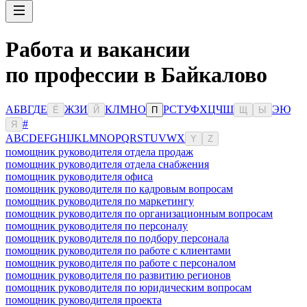
Работа и вакансии
по профессии в Байкалово
А
Б
В
Г
Д
Е
Ж
З
И
К
Л
М
Н
О
Р
С
Т
У
Ф
Х
Ц
Ч
Ш
Э
Ю
Ё
Й
П
Щ
Ы
#
Я
A
B
C
D
E
F
G
H
I
J
K
L
M
N
O
P
Q
R
S
T
U
V
W
X
Y
Z
помощник руководителя отдела продаж
помощник руководителя отдела снабжения
помощник руководителя офиса
помощник руководителя по кадровым вопросам
помощник руководителя по маркетингу
помощник руководителя по организационным вопросам
помощник руководителя по персоналу
помощник руководителя по подбору персонала
помощник руководителя по работе с клиентами
помощник руководителя по работе с персоналом
помощник руководителя по развитию регионов
помощник руководителя по юридическим вопросам
помощник руководителя проекта