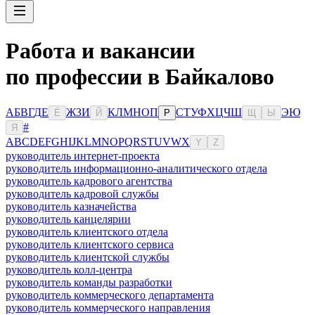
Работа и вакансии
по профессии в Байкалово
А
Б
В
Г
Д
Е
Ж
З
И
К
Л
М
Н
О
П
С
Т
У
Ф
Х
Ц
Ч
Ш
Э
Ю
Ё
Й
Р
Щ
Ы
#
Я
A
B
C
D
E
F
G
H
I
J
K
L
M
N
O
P
Q
R
S
T
U
V
W
X
Y
Z
руководитель интернет-проекта
руководитель информационно-аналитического отдела
руководитель кадрового агентства
руководитель кадровой службы
руководитель казначейства
руководитель канцелярии
руководитель клиентского отдела
руководитель клиентского сервиса
руководитель клиентской службы
руководитель колл-центра
руководитель команды разработки
руководитель коммерческого департамента
руководитель коммерческого направления