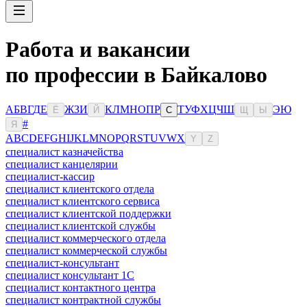
Работа и вакансии
по профессии в Байкалово
А
Б
В
Г
Д
Е
Ж
З
И
К
Л
М
Н
О
П
Р
Т
У
Ф
Х
Ц
Ч
Ш
Э
Ю
Ё
Й
С
Щ
Ы
#
Я
A
B
C
D
E
F
G
H
I
J
K
L
M
N
O
P
Q
R
S
T
U
V
W
X
Y
Z
специалист казначейства
специалист канцелярии
специалист-кассир
специалист клиентского отдела
специалист клиентского сервиса
специалист клиентской поддержки
специалист клиентской службы
специалист коммерческого отдела
специалист коммерческой службы
специалист-консультант
специалист консультант 1С
специалист контактного центра
специалист контрактной службы