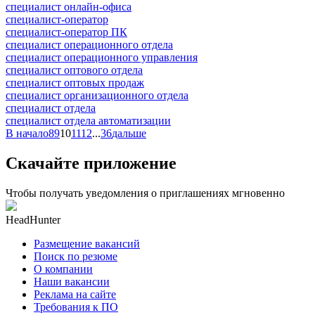
специалист онлайн-офиса
специалист-оператор
специалист-оператор ПК
специалист операционного отдела
специалист операционного управления
специалист оптового отдела
специалист оптовых продаж
специалист организационного отдела
специалист отдела
специалист отдела автоматизации
В начало
8
9
10
11
12
...
36
дальше
Скачайте приложение
Чтобы получать уведомления о приглашениях мгновенно
HeadHunter
Размещение вакансий
Поиск по резюме
О компании
Наши вакансии
Реклама на сайте
Требования к ПО