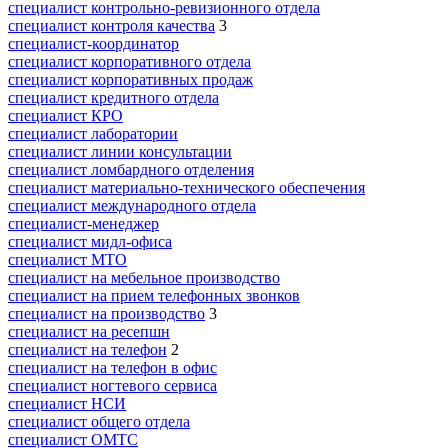
специалист контрольно-ревизионного отдела
специалист контроля качества
3
специалист-координатор
специалист корпоративного отдела
специалист корпоративных продаж
специалист кредитного отдела
специалист КРО
специалист лаборатории
специалист линии консультации
специалист ломбардного отделения
специалист материально-технического обеспечения
специалист международного отдела
специалист-менеджер
специалист мидл-офиса
специалист МТО
специалист на мебельное производство
специалист на прием телефонных звонков
специалист на производство
3
специалист на ресепшн
специалист на телефон
2
специалист на телефон в офис
специалист ногтевого сервиса
специалист НСИ
специалист общего отдела
специалист ОМТС