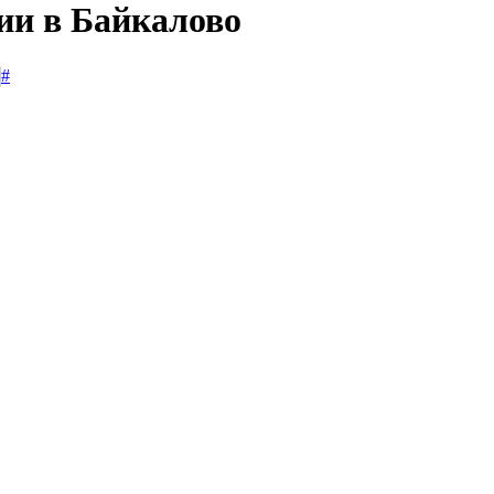
ии в Байкалово
#