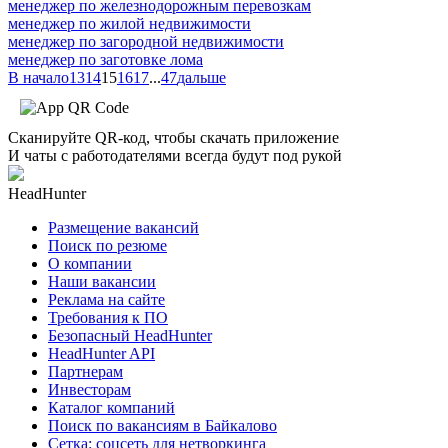
менеджер по железнодорожным перевозкам
менеджер по жилой недвижимости
менеджер по загородной недвижимости
менеджер по заготовке лома
В начало
13
14
15
16
17
...
47
дальше
Сканируйте QR-код, чтобы скачать приложение
И чаты с работодателями всегда будут под рукой
HeadHunter
Размещение вакансий
Поиск по резюме
О компании
Наши вакансии
Реклама на сайте
Требования к ПО
Безопасный HeadHunter
HeadHunter API
Партнерам
Инвесторам
Каталог компаний
Поиск по вакансиям в Байкалово
Сетка: соцсеть для нетворкинга