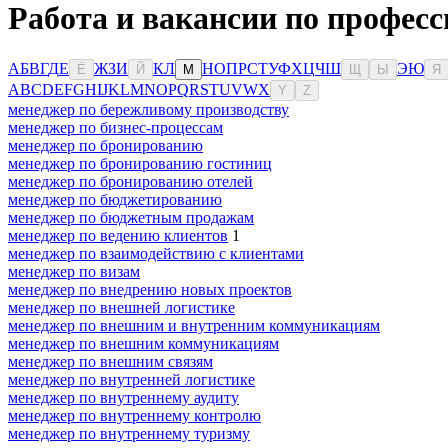
Работа и вакансии по професс
А
Б
В
Г
Д
Е
Ж
З
И
К
Л
Н
О
П
Р
С
Т
У
Ф
Х
Ц
Ч
Ш
Э
Ю
Ё
Й
М
Щ
Ы
Я
A
B
C
D
E
F
G
H
I
J
K
L
M
N
O
P
Q
R
S
T
U
V
W
X
Y
Z
менеджер по бережливому производству
менеджер по бизнес-процессам
менеджер по бронированию
менеджер по бронированию гостиниц
менеджер по бронированию отелей
менеджер по бюджетированию
менеджер по бюджетным продажам
менеджер по ведению клиентов
1
менеджер по взаимодействию с клиентами
менеджер по визам
менеджер по внедрению новых проектов
менеджер по внешней логистике
менеджер по внешним и внутренним коммуникациям
менеджер по внешним коммуникациям
менеджер по внешним связям
менеджер по внутренней логистике
менеджер по внутреннему аудиту
менеджер по внутреннему контролю
менеджер по внутреннему туризму