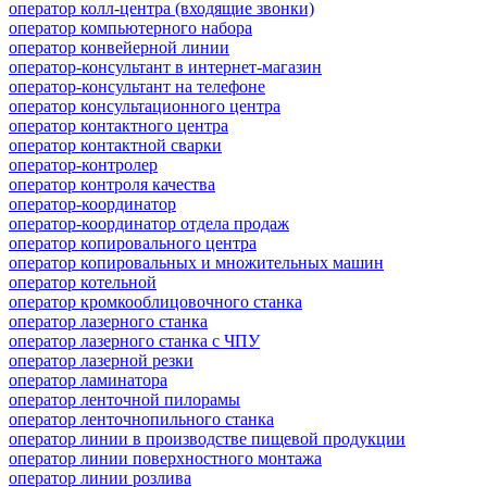
оператор колл-центра (входящие звонки)
оператор компьютерного набора
оператор конвейерной линии
оператор-консультант в интернет-магазин
оператор-консультант на телефоне
оператор консультационного центра
оператор контактного центра
оператор контактной сварки
оператор-контролер
оператор контроля качества
оператор-координатор
оператор-координатор отдела продаж
оператор копировального центра
оператор копировальных и множительных машин
оператор котельной
оператор кромкооблицовочного станка
оператор лазерного станка
оператор лазерного станка с ЧПУ
оператор лазерной резки
оператор ламинатора
оператор ленточной пилорамы
оператор ленточнопильного станка
оператор линии в производстве пищевой продукции
оператор линии поверхностного монтажа
оператор линии розлива