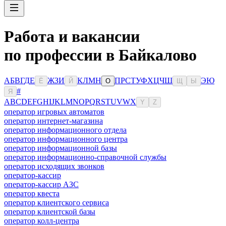
Работа и вакансии
по профессии в Байкалово
А
Б
В
Г
Д
Е
Ж
З
И
К
Л
М
Н
П
Р
С
Т
У
Ф
Х
Ц
Ч
Ш
Э
Ю
Ё
Й
О
Щ
Ы
#
Я
A
B
C
D
E
F
G
H
I
J
K
L
M
N
O
P
Q
R
S
T
U
V
W
X
Y
Z
оператор игровых автоматов
оператор интернет-магазина
оператор информационного отдела
оператор информационного центра
оператор информационной базы
оператор информационно-справочной службы
оператор исходящих звонков
оператор-кассир
оператор-кассир АЗС
оператор квеста
оператор клиентского сервиса
оператор клиентской базы
оператор колл-центра