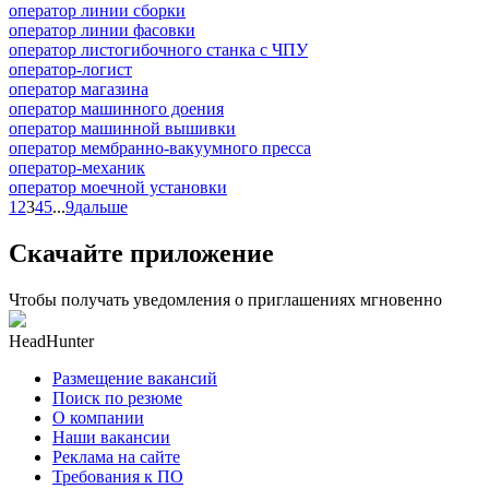
оператор линии сборки
оператор линии фасовки
оператор листогибочного станка с ЧПУ
оператор-логист
оператор магазина
оператор машинного доения
оператор машинной вышивки
оператор мембранно-вакуумного пресса
оператор-механик
оператор моечной установки
1
2
3
4
5
...
9
дальше
Скачайте приложение
Чтобы получать уведомления о приглашениях мгновенно
HeadHunter
Размещение вакансий
Поиск по резюме
О компании
Наши вакансии
Реклама на сайте
Требования к ПО