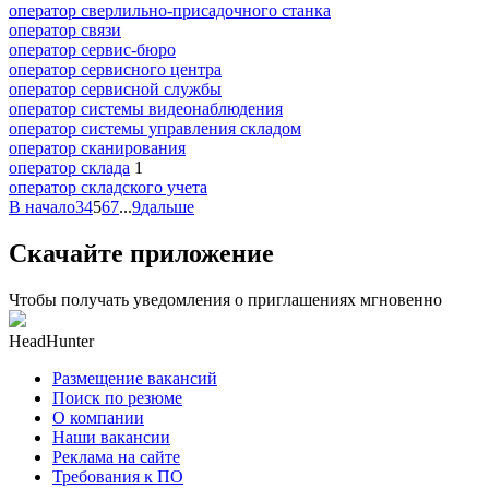
оператор сверлильно-присадочного станка
оператор связи
оператор сервис-бюро
оператор сервисного центра
оператор сервисной службы
оператор системы видеонаблюдения
оператор системы управления складом
оператор сканирования
оператор склада
1
оператор складского учета
В начало
3
4
5
6
7
...
9
дальше
Скачайте приложение
Чтобы получать уведомления о приглашениях мгновенно
HeadHunter
Размещение вакансий
Поиск по резюме
О компании
Наши вакансии
Реклама на сайте
Требования к ПО