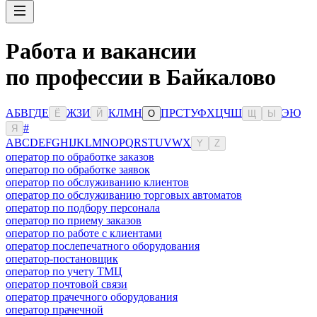
Работа и вакансии
по профессии в Байкалово
А
Б
В
Г
Д
Е
Ж
З
И
К
Л
М
Н
П
Р
С
Т
У
Ф
Х
Ц
Ч
Ш
Э
Ю
Ё
Й
О
Щ
Ы
#
Я
A
B
C
D
E
F
G
H
I
J
K
L
M
N
O
P
Q
R
S
T
U
V
W
X
Y
Z
оператор по обработке заказов
оператор по обработке заявок
оператор по обслуживанию клиентов
оператор по обслуживанию торговых автоматов
оператор по подбору персонала
оператор по приему заказов
оператор по работе с клиентами
оператор послепечатного оборудования
оператор-постановщик
оператор по учету ТМЦ
оператор почтовой связи
оператор прачечного оборудования
оператор прачечной