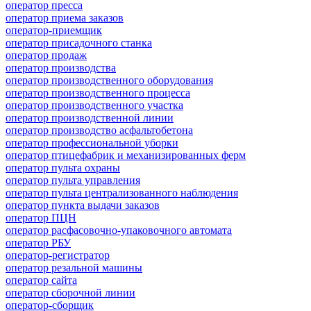
оператор пресса
оператор приема заказов
оператор-приемщик
оператор присадочного станка
оператор продаж
оператор производства
оператор производственного оборудования
оператор производственного процесса
оператор производственного участка
оператор производственной линии
оператор производство асфальтобетона
оператор профессиональной уборки
оператор птицефабрик и механизированных ферм
оператор пульта охраны
оператор пульта управления
оператор пульта централизованного наблюдения
оператор пункта выдачи заказов
оператор ПЦН
оператор расфасовочно-упаковочного автомата
оператор РБУ
оператор-регистратор
оператор резальной машины
оператор сайта
оператор сборочной линии
оператор-сборщик