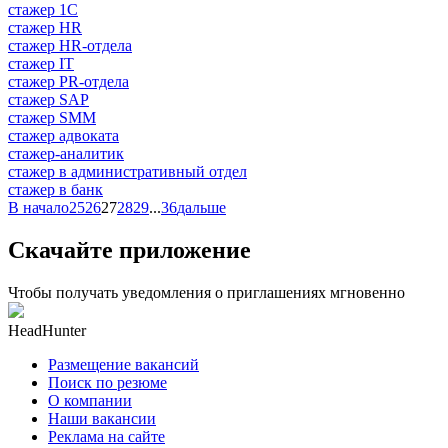
стажер 1С
стажер HR
стажер HR-отдела
стажер IT
стажер PR-отдела
стажер SAP
стажер SMM
стажер адвоката
стажер-аналитик
стажер в административный отдел
стажер в банк
В начало
25
26
27
28
29
...
36
дальше
Скачайте приложение
Чтобы получать уведомления о приглашениях мгновенно
HeadHunter
Размещение вакансий
Поиск по резюме
О компании
Наши вакансии
Реклама на сайте