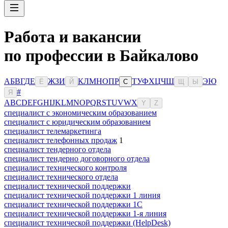
Работа и вакансии
по профессии в Байкалово
А
Б
В
Г
Д
Е
Ж
З
И
К
Л
М
Н
О
П
Р
Т
У
Ф
Х
Ц
Ч
Ш
Э
Ю
Ё
Й
С
Щ
Ы
#
Я
A
B
C
D
E
F
G
H
I
J
K
L
M
N
O
P
Q
R
S
T
U
V
W
X
Y
Z
специалист с экономическим образованием
специалист с юридическим образованием
специалист телемаркетинга
специалист телефонных продаж
1
специалист тендерного отдела
специалист тендерно договорного отдела
специалист технического контроля
специалист технического отдела
специалист технической поддержки
специалист технической поддержки 1 линия
специалист технической поддержки 1С
специалист технической поддержки 1-я линия
специалист технической поддержки (HelpDesk)