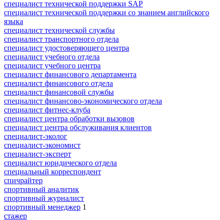
специалист технической поддержки SAP
специалист технической поддержки со знанием английского
языка
специалист технической службы
специалист транспортного отдела
специалист удостоверяющего центра
специалист учебного отдела
специалист учебного центра
специалист финансового департамента
специалист финансового отдела
специалист финансовой службы
специалист финансово-экономического отдела
специалист фитнес-клуба
специалист центра обработки вызовов
специалист центра обслуживания клиентов
специалист-эколог
специалист-экономист
специалист-эксперт
специалист юридического отдела
специальный корреспондент
спичрайтер
спортивный аналитик
спортивный журналист
спортивный менеджер
1
стажер